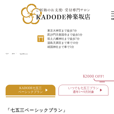
M
東京大神宮まで徒歩7分
毘沙門天善国寺まで徒歩5分
筑土八幡神社まで徒歩7分
湯島天満宮まで車で10分
靖国神社まで車で5分
ホーム
七五三
¥2000
OFF!
KADODE七五三
いつでも七五三プラン
ベーシックプラン
通年1〜9月対象
「七五三ベーシックプラン」