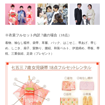
※衣裳フルセット内訳 7歳の場合（18点）
着物、袖なし襦袢、袋帯、草履、バック、はこせこ、帯あげ、帯じ
め、しごき、扇子、髪飾り、腰紐、和装ベルト、伊達締め、帯板、帯
枕、三重仮紐、足袋（プレゼント）