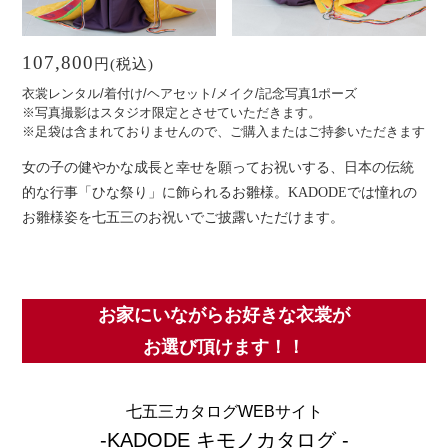
107,800
円(税込)
衣裳レンタル/着付け/ヘアセット/メイク/記念写真1ポーズ
※写真撮影はスタジオ限定とさせていただきます。
※足袋は含まれておりませんので、ご購入またはご持参いただきます
女の子の健やかな成長と幸せを願ってお祝いする、日本の伝統
的な行事「ひな祭り」に飾られるお雛様。
KADODEでは憧れの
お雛様姿を七五三のお祝いでご披露いただけます。
お家にいながらお好きな衣裳が
お選び頂けます！！
七五三カタログWEBサイト
-KADODE キモノカタログ -