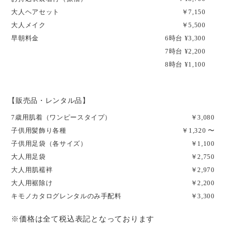
大人ヘアセット
￥7,150
大人メイク
￥5,500
早朝料金
6時台 ¥3,300
7時台 ¥2,200
8時台 ¥1,100
【販売品・レンタル品】
7歳用肌着（ワンピースタイプ）
￥3,080
子供用髪飾り各種
￥1,320 〜
子供用足袋（各サイズ）
￥1,100
大人用足袋
￥2,750
大人用肌襦袢
￥2,970
大人用裾除け
￥2,200
キモノカタログレンタルのみ手配料
￥3,300
※価格は全て税込表記となっております