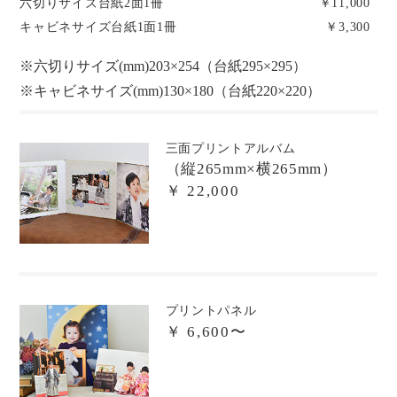
六切りサイズ台紙2面1冊
￥11,000
キャビネサイズ台紙1面1冊
￥3,300
※六切りサイズ(mm)
203×254（台紙295×295）
※キャビネサイズ(mm)
130×180（台紙220×220）
三面プリントアルバム
（縦265mm×横265mm）
￥ 22,000
プリントパネル
￥ 6,600〜