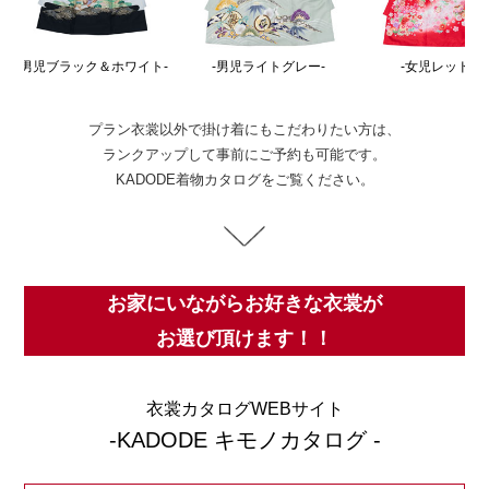
ホワイト-
-男児ライトグレー-
-女児レッド 鞠-
-女
プラン衣裳以外で掛け着にもこだわりたい方は、
ランクアップして事前にご予約も可能です。
KADODE着物カタログをご覧ください。
お家にいながらお好きな衣裳が
お選び頂けます！！
衣裳カタログWEBサイト
-KADODE キモノカタログ -