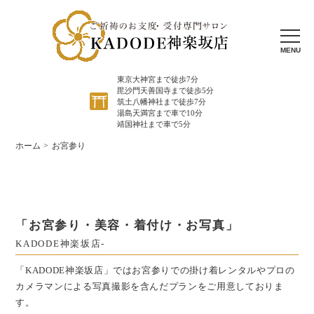
MENU
東京大神宮まで徒歩7分
毘沙門天善国寺まで徒歩5分
筑土八幡神社まで徒歩7分
湯島天満宮まで車で10分
靖国神社まで車で5分
ホーム
お宮参り
「お宮参り・美容・着付け・お写真」
KADODE神楽坂店-
「KADODE神楽坂店」ではお宮参りでの掛け着レンタルやプロの
カメラマンによる
写真撮影を含んだプランをご用意しておりま
す。