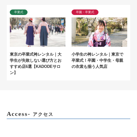
卒業式
卒園・卒業式
東京の卒業式袴レンタル｜大
小学生の袴レンタル｜東京で
学生が失敗しない選び方とお
卒業式！卒園・中学生・母親
すすめ店6選【KADODEサロ
の衣裳も揃う人気店
ン】
Access-
アクセス