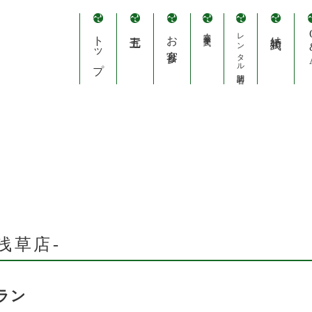
トップ
七五三
お宮参り
卒園・卒業式
レンタル訪問着
結婚式
Q
E浅草店-
ラン