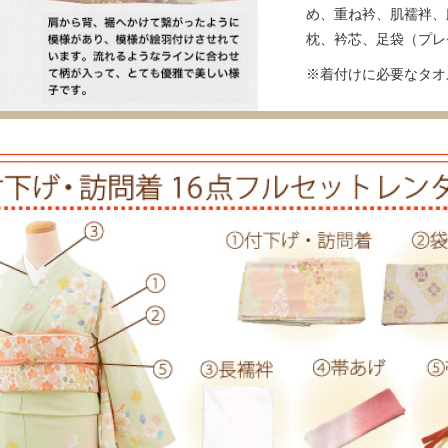
め、重ね衿、肌襦袢、
枕、衿芯、足袋（プレ
※着付けに必要なタオ