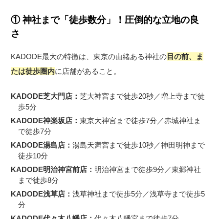
① 神社まで「徒歩数分」！圧倒的な立地の良
さ
KADODE最大の特徴は、東京の由緒ある神社の
目の前、ま
たは徒歩圏内
に店舗があること。
KADODE芝大門店：
芝大神宮まで徒歩20秒／増上寺まで徒
歩5分
KADODE神楽坂店：
東京大神宮まで徒歩7分／赤城神社ま
で徒歩7分
KADODE湯島店：
湯島天満宮まで徒歩10秒／神田明神まで
徒歩10分
KADODE明治神宮前店：
明治神宮まで徒歩9分／東郷神社
まで徒歩8分
KADODE浅草店：
浅草神社まで徒歩5分／浅草寺まで徒歩5
分
KADODE代々木八幡店：
代々木八幡宮まで徒歩7分