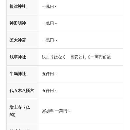
根津神社
一萬円～
神田明神
一萬円～
芝大神宮
一萬円～
浅草神社
決まりはなく、目安として一萬円前後
牛嶋神社
五仟円～
代々木八幡宮
五仟円～
増上寺（仏
冥加料 一萬円～
閣）