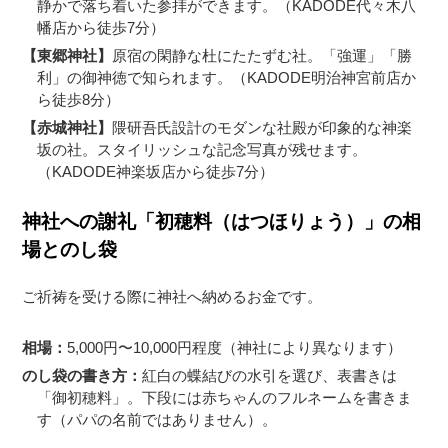
静かで落ち着いた参拝ができます。（KADODE代々木八
幡店から徒歩7分）
【東郷神社】
原宿の閑静な杜にたたずむ社。「強運」「勝
利」の御神徳で知られます。（KADODE明治神宮前店か
ら徒歩8分）
【赤城神社】
隈研吾氏設計のモダンな社殿が印象的な神楽
坂の社。スタイリッシュな記念写真が残せます。
（KADODE神楽坂店から徒歩7分）
神社への謝礼「初穂料（はつほりょう）」の相
場とのし袋
ご祈祷を受ける際に神社へ納めるお金です。
相場：
5,000円〜10,000円程度（神社により異なります）
のし袋の書き方：
紅白の蝶結びの水引を選び、表書きは
「御初穂料」。下段には赤ちゃんのフルネームを書きま
す（パパの名前ではありません）。