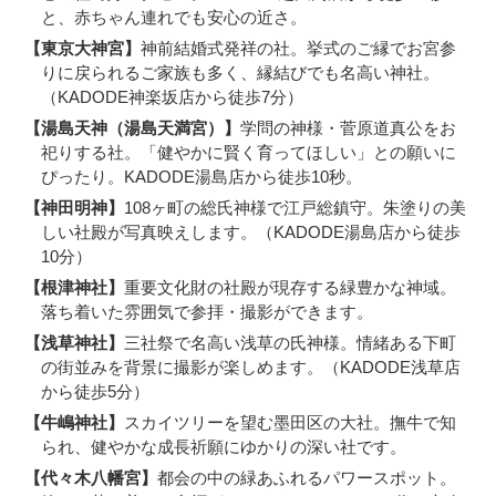
と、赤ちゃん連れでも安心の近さ。
【東京大神宮】
神前結婚式発祥の社。挙式のご縁でお宮参
りに戻られるご家族も多く、縁結びでも名高い神社。
（KADODE神楽坂店から徒歩7分）
【湯島天神（湯島天満宮）】
学問の神様・菅原道真公をお
祀りする社。「健やかに賢く育ってほしい」との願いに
ぴったり。KADODE湯島店から徒歩10秒。
【神田明神】
108ヶ町の総氏神様で江戸総鎮守。朱塗りの美
しい社殿が写真映えします。（KADODE湯島店から徒歩
10分）
【根津神社】
重要文化財の社殿が現存する緑豊かな神域。
落ち着いた雰囲気で参拝・撮影ができます。
【浅草神社】
三社祭で名高い浅草の氏神様。情緒ある下町
の街並みを背景に撮影が楽しめます。（KADODE浅草店
から徒歩5分）
【牛嶋神社】
スカイツリーを望む墨田区の大社。撫牛で知
られ、健やかな成長祈願にゆかりの深い社です。
【代々木八幡宮】
都会の中の緑あふれるパワースポット。